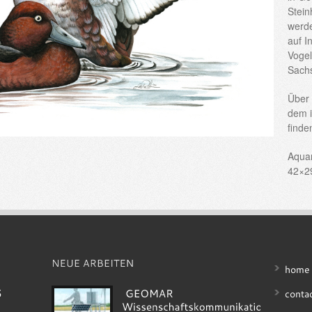
Stein
werde
auf I
Vogel
Sachs
Über 
dem i
finde
Aquar
42×2
home
conta