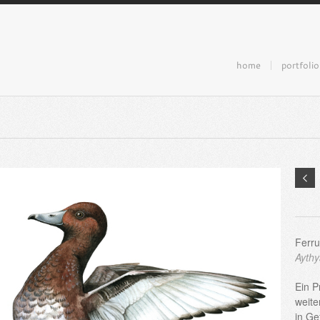
home
portfolio
Ferr
Aythy
Ein P
weite
in G