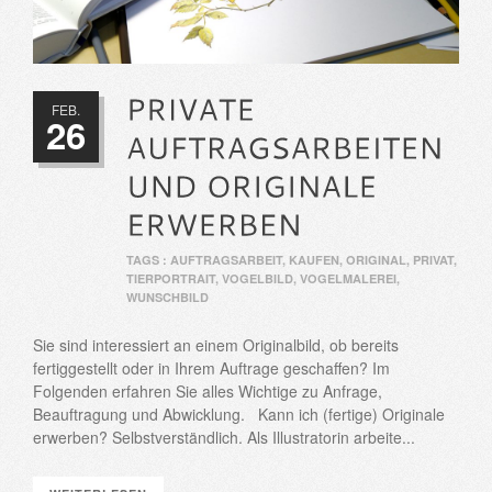
FEB.
26
TAGS :
AUFTRAGSARBEIT
,
KAUFEN
,
ORIGINAL
,
PRIVAT
,
TIERPORTRAIT
,
VOGELBILD
,
VOGELMALEREI
,
WUNSCHBILD
Sie sind interessiert an einem Originalbild, ob bereits
fertiggestellt oder in Ihrem Auftrage geschaffen? Im
Folgenden erfahren Sie alles Wichtige zu Anfrage,
Beauftragung und Abwicklung. Kann ich (fertige) Originale
erwerben? Selbstverständlich. Als Illustratorin arbeite...