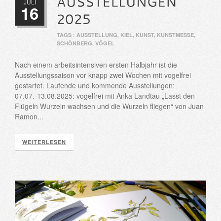
JULI
16
TAGS :
AUSSTELLUNG
,
KIEL
,
KUNST
,
KUNSTMESSE
,
SCHÖNBERG
,
VÖGEL
Nach einem arbeitsintensiven ersten Halbjahr ist die
Ausstellungssaison vor knapp zwei Wochen mit vogelfrei
gestartet. Laufende und kommende Ausstellungen:
07.07.-13.08.2025: vogelfrei mit Anka Landtau „Lasst den
Flügeln Wurzeln wachsen und die Wurzeln fliegen“ von Juan
Ramon...
WEITERLESEN