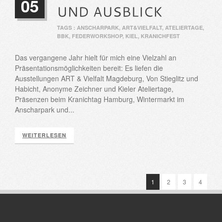
05
TAGS :
ANSCHARPARK
,
ART&VIELFALT
,
ATELIERTAGE
,
BBK
,
FEDERWORKSHOP
,
KIEL
,
KRANICHFEST
Das vergangene Jahr hielt für mich eine Vielzahl an
Präsentationsmöglichkeiten bereit: Es liefen die
Ausstellungen ART & Vielfalt Magdeburg, Von Stieglitz und
Habicht, Anonyme Zeichner und Kieler Ateliertage,
Präsenzen beim Kranichtag Hamburg, Wintermarkt im
Anscharpark und...
WEITERLESEN
1
2
3
4