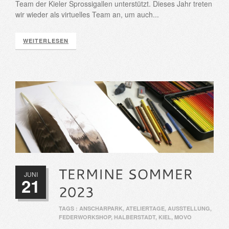
Team der Kieler Sprossigallen unterstützt. Dieses Jahr treten
wir wieder als virtuelles Team an, um auch...
WEITERLESEN
JUNI
21
TAGS :
ANSCHARPARK
,
ATELIERTAGE
,
AUSSTELLUNG
,
FEDERWORKSHOP
,
HALBERSTADT
,
KIEL
,
MOVO