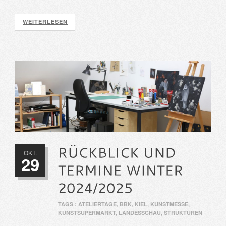
WEITERLESEN
OKT.
29
TAGS :
ATELIERTAGE
,
BBK
,
KIEL
,
KUNSTMESSE
,
KUNSTSUPERMARKT
,
LANDESSCHAU
,
STRUKTUREN