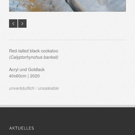
Red-tailed black cockatoo
(Calyptorhynchus banksii)
Acryl und Goldlack
40x60cm | 2020
unverkäuflich / unsaleable