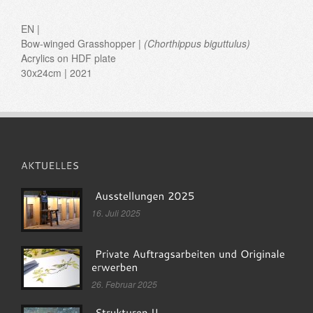
EN |
Bow-winged Grasshopper |
(
Chorthippus biguttulus
)
Acrylics on HDF plate
30x24cm | 2021
16. Juli 2025
26. Februar 2025