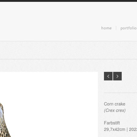
home
portfolio
Corn crake
(Crex crex)
Farbstift
29,7x42cm | 202