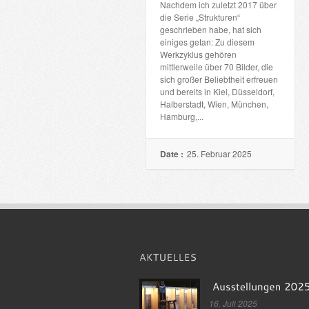
Nachdem ich zuletzt 2017 über
die Serie „Strukturen“
geschrieben habe, hat sich
einiges getan: Zu diesem
Werkzyklus gehören
mittlerweile über 70 Bilder, die
sich großer Beliebtheit erfreuen
und bereits in Kiel, Düsseldorf,
Halberstadt, Wien, München,
Hamburg,...
Date :
25. Februar 2025
16. Juli 2025