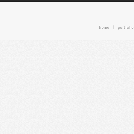
home
portfolio