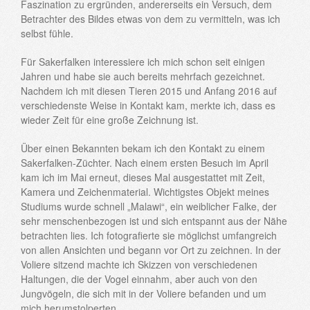
Faszination zu ergründen, andererseits ein Versuch, dem
Betrachter des Bildes etwas von dem zu vermitteln, was ich
selbst fühle.
Für Sakerfalken interessiere ich mich schon seit einigen
Jahren und habe sie auch bereits mehrfach gezeichnet.
Nachdem ich mit diesen Tieren 2015 und Anfang 2016 auf
verschiedenste Weise in Kontakt kam, merkte ich, dass es
wieder Zeit für eine große Zeichnung ist.
Über einen Bekannten bekam ich den Kontakt zu einem
Sakerfalken-Züchter. Nach einem ersten Besuch im April
kam ich im Mai erneut, dieses Mal ausgestattet mit Zeit,
Kamera und Zeichenmaterial. Wichtigstes Objekt meines
Studiums wurde schnell „Malawi“, ein weiblicher Falke, der
sehr menschenbezogen ist und sich entspannt aus der Nähe
betrachten lies. Ich fotografierte sie möglichst umfangreich
von allen Ansichten und begann vor Ort zu zeichnen. In der
Voliere sitzend machte ich Skizzen von verschiedenen
Haltungen, die der Vogel einnahm, aber auch von den
Jungvögeln, die sich mit in der Voliere befanden und um
mich herumstolperten.